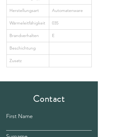
Herstellungsart
Automatenware
Wärmeleitfähigkeit
035
Brandverhalten
E
Beschichtung
Zusatz
Contact
First Name
Surname