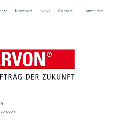
ente
Members
News
Contact
Anmelden
-0
ervon.com