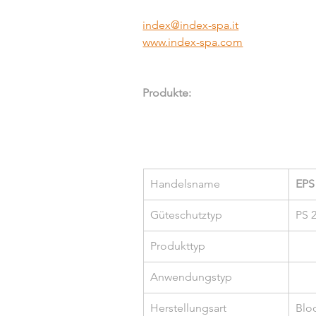
index@index-spa.it
www.index-spa.com
Produkte:
Handelsname
EPS
Güteschutztyp
PS 
Produkttyp
Anwendungstyp
Herstellungsart
Blo