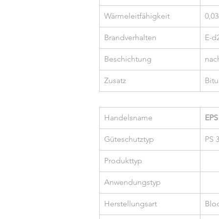
Wärmeleitfähigkeit
0,0
Brandverhalten
E-d
Beschichtung
nac
Zusatz
Bit
Handelsname
EPS
Güteschutztyp
PS 
Produkttyp
Anwendungstyp
Herstellungsart
Blo