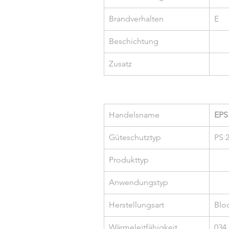
Brandverhalten
E
Beschichtung
Zusatz
Handelsname
EPS
Güteschutztyp
PS 
Produkttyp
Anwendungstyp
Herstellungsart
Blo
Wärmeleitfähigkeit
034