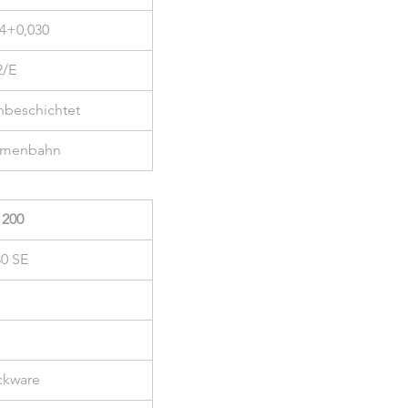
34+0,030
2/E
hbeschichtet
umenbahn
 200
30 SE
ckware