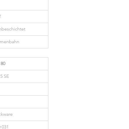
2
hbeschichtet
umenbahn
 80
15 SE
ckware
+031