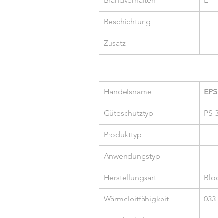
Brandverhalten
E
Beschichtung
Zusatz
Handelsname
EPS
Güteschutztyp
PS 
Produkttyp
Anwendungstyp
Herstellungsart
Blo
Wärmeleitfähigkeit
033