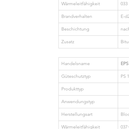
Wärmeleitfähigkeit
033
Brandverhalten
E-d
Beschichtung
nac
Zusatz
Bit
Handelsname
EPS
Güteschutztyp
PS 
Produkttyp
Anwendungstyp
Herstellungsart
Blo
Wärmeleitfähigkeit
037