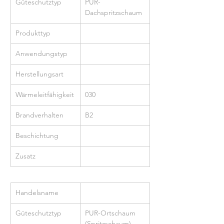
Güteschutztyp
PUR-
Dachspritzschaum
Produkttyp
Anwendungstyp
Herstellungsart
Wärmeleitfähigkeit
030
Brandverhalten
B2
Beschichtung
Zusatz
Handelsname
Güteschutztyp
PUR-Ortschaum 
(Spritzschaum)