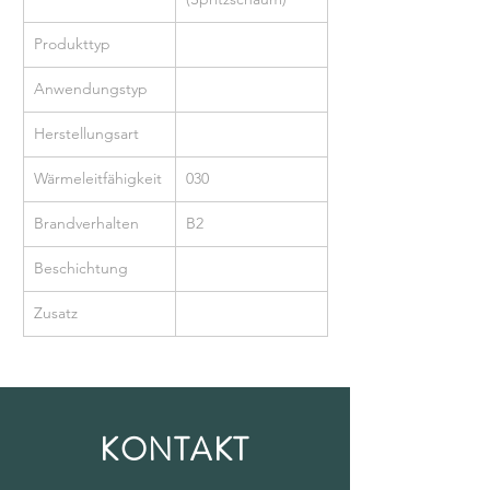
Produkttyp
Anwendungstyp
Herstellungsart
Wärmeleitfähigkeit
030
Brandverhalten
B2
Beschichtung
Zusatz
KONTAKT