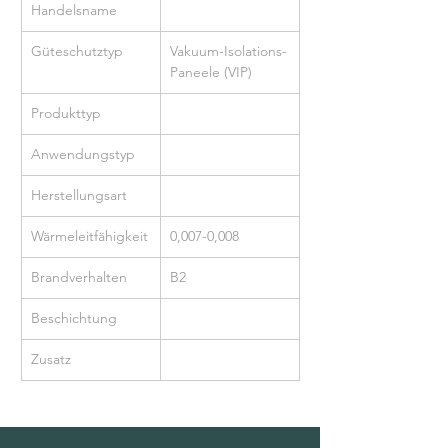
Handelsname
Güteschutztyp
Vakuum-Isolations-
Paneele (VIP)
Produkttyp
Anwendungstyp
Herstellungsart
Wärmeleitfähigkeit
0,007-0,008
Brandverhalten
B2
Beschichtung
Zusatz